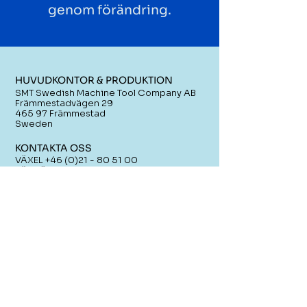
genom förändring.
HUVUDKONTOR & PRODUKTION
SMT Swedish Machine Tool Company AB
Främmestadvägen 29
465 97 Främmestad
Sweden
KONTAKTA OSS
VÄXEL
+46 (0)21 - 80 51 00
FÖRSÄLJNING
sales@smtcompany.se
SERVICE
service@smtcompany.se
RESELLERS AREA
​SVENSKTILLVERKADE
PRODUKTIONSLÖSNINGAR
Sedan 1856 har SMT varit en pålitlig