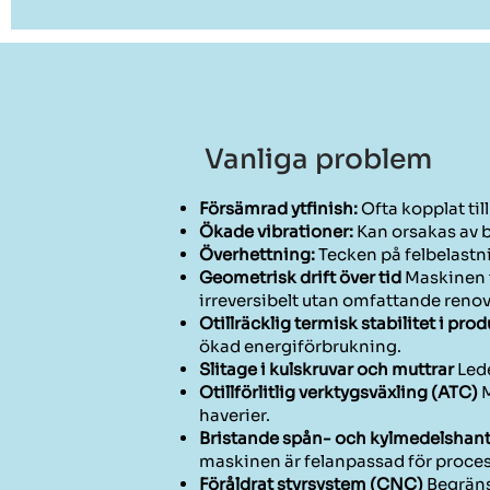
Vanliga problem
Försämrad ytfinish:
Ofta kopplat til
Ökade vibrationer:
Kan orsakas av 
Överhettning:
Tecken på felbelastn
Geometrisk drift över tid
Maskinen t
irreversibelt utan omfattande renov
Otillräcklig termisk stabilitet i pro
ökad energiförbrukning.
Slitage i kulskruvar och muttrar
Led
Otillförlitlig verktygsväxling (ATC)
M
haverier.
Bristande spån- och kylmedelshan
maskinen är felanpassad för proce
Föråldrat styrsystem (CNC)
Begränsa