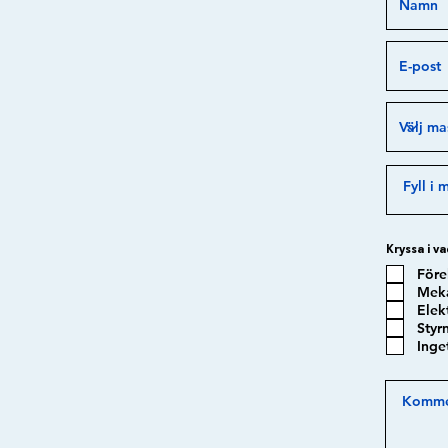
Kryssa i va
Före
Meka
Elekt
Styr
Inge