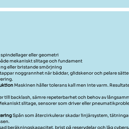
l spindellager eller geometri
både mekaniskt slitage och fundament
ing eller bristande smörjning
appar noggrannhet när bäddar, glidskenor och pelare sätter si
ering.
duktion
Maskinen håller tolerans kall men inte varm. Resultat
er till backlash, sämre repeterbarhet och behov av långsamma
ekaniskt slitage, sensorer som driver eller pneumatikproble
tering
Spån som återcirkulerar skadar linjärsystem, tätningar
ssen.
d beräkningskapacitet, brist på reservdelar och låg cybers