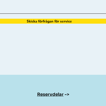
Skicka förfrågan för service
Reservdelar
->