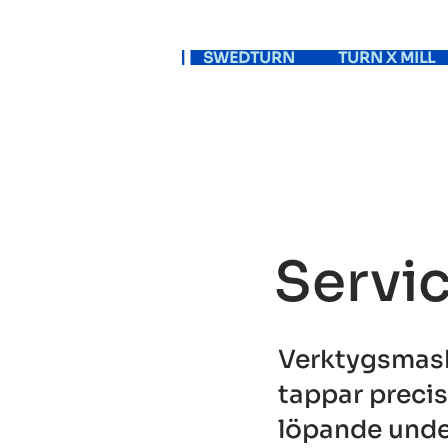
SWEDTURN
TURN X MILL
Servi
Verktygsmask
tappar precis
löpande under