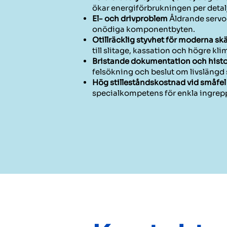
ökar energiförbrukningen per detal
El- och drivproblem
Åldrande servodr
onödiga komponentbyten.
Otillräcklig styvhet för moderna sk
till slitage, kassation och högre kl
Bristande dokumentation och histo
felsökning och beslut om livslängd 
Hög stilleståndskostnad vid småfel
specialkompetens för enkla ingrepp, 