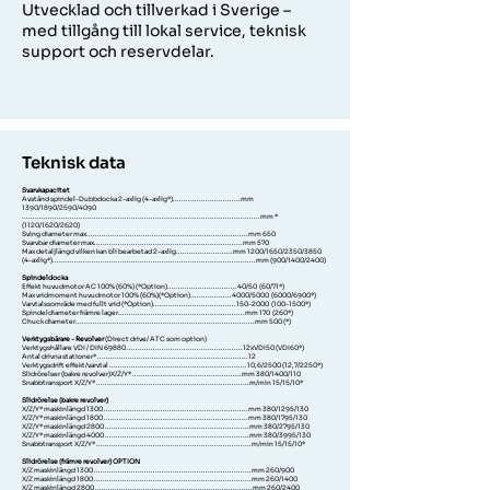
Utvecklad och tillverkad i Sverige –
med tillgång till lokal service, teknisk
support och reservdelar.
Teknisk data
Svarvkapacitet
Avstånd spindel-Dubbdocka 2-axlig (4-axlig*)...............................mm
1390/1890/2590/4090
.............................................................................................................mm *
(1120/1620/2620)
Sving diameter max..........................................................................mm 650
Svarvbar diameter max....................................................................mm 570
Max detaljlängd vilken kan bli bearbetad 2-axlig..........................mm 1200/1650/2350/3850
(4-axlig*).............................................................................................mm (900/1400/2400)
Spindeldocka
Effekt huvudmotor AC 100% (60%) (*Option)................................40/50 (60/71*)
Max vridmoment huvudmotor 100% (60%)(*Option)...................4000/5000 (6000/6900*)
Varvtalssområde med fullt vrid (*Option)......................................150-2000
(100-1500
*)
Spindeldiameter främre lager..........................................................mm 170 (260*)
Chuck diameter..................................................................................mm 500 (*)
Verktygsbärare - Revolver
(Direct drive/ ATC som option)
Verktygshållare VDI / DIN 69880 .....................................................12xVDI50 (VDI60*)
Antal drivna stationer* .....................................................................12
Verktygsdrift effekt/varvtal ...............................................................10,6/2500 (12,7/2250*)
Slidrörelser (bakre revolver)X/Z/Y* ..................................................mm 380/1400/110
Snabbtransport X/Z/Y* ......................................................................m/min 15/15/10*
Slidrörelse (bakre revolver)
X/Z/Y* maskinlängd 1300 ..................................................................mm 380/1295/130
X/Z/Y* maskinlängd 1800 ..................................................................mm 380/1795/130
X/Z/Y* maskinlängd 2800 ..................................................................mm 380/2795/130
X/Z/Y* maskinlängd 4000 ..................................................................mm 380/3995/130
Snabbtransport X/Z/Y* .......................................................................m/min 15/15/10*
Slidrörelse (främre revolver) OPTION
X/Z maskinlängd 1300 ........................................................................mm 260/900
X/Z maskinlängd 1800 ........................................................................mm 260/1400
X/Z maskinlängd 2800 ........................................................................mm 260/2400