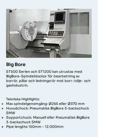
Big Bore
ST500 Serien och ST1200 kan utrustas med
BigBore-Spindeldockor för bearbetning av
borrör, pålar och ledningsrör mot borr-/olje- och
gasindustrin.
Tekniska Highlights:
Max spindelgenomgång: Ø265 eller Ø370 mm
Huvudchuck: Pneumatisk BigBore 3-backschuck
SMW
Supportchuck: Manuell eller Pneumatisk BigBore
3-backschuck SMW
Pipe lengths 150mm – 12.000mm