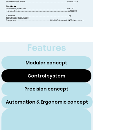
Snabbtransport X2/Z2 ........................................................................m/min 7,5/15
Pinoldocka
Pinolrörelse, hydraulisk ......................................................................mm 150
Max pinoltryck .....................................................................................daN 3000
Maskinvikt ............................................................................................kg
9000/11000/13000/15000
Styrsystem ..........................................................SIEMENS Sinumerik 840D (Shopturn*)
Features
Modular concept
Control system
Precision concept
Automation & Ergonomic concept