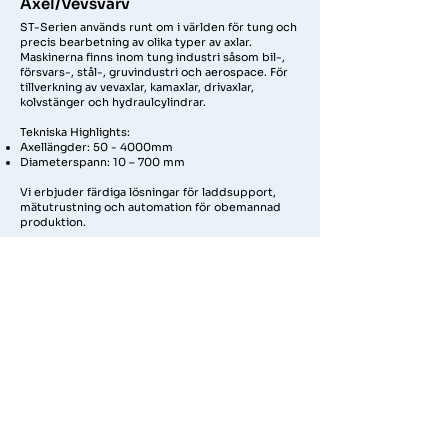
Axel/Vevsvarv
ST-Serien används runt om i världen för tung och
precis bearbetning av olika typer av axlar.
Maskinerna finns inom tung industri såsom bil-,
försvars-, stål-, gruvindustri och aerospace. För
tillverkning av vevaxlar, kamaxlar, drivaxlar,
kolvstänger och hydraulcylindrar.
Tekniska Highlights:
Axellängder: 50 - 4000mm
Diameterspann: 10 – 700 mm
Vi erbjuder färdiga lösningar för laddsupport,
mätutrustning och automation för obemannad
produktion.