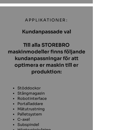
APPLIKATIONER:
Kundanpassade val
Till alla STOREBRO
maskinmodeller finns följande
kundanpassningar för att
optimera er maskin till er
produktion:
Stöddockor
Stångmagasin
Robotinterface
Portalladdare
Mätutrustning
Palletsystem
C-axel
Subspindel
Högtryckskylning