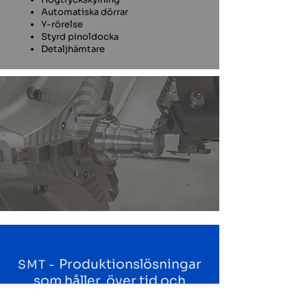
Automatiska dörrar
Y-rörelse
Styrd pinoldocka
Detaljhämtare
Produktionslösningar
SMT -
som håller, över tid och
genom förändring.