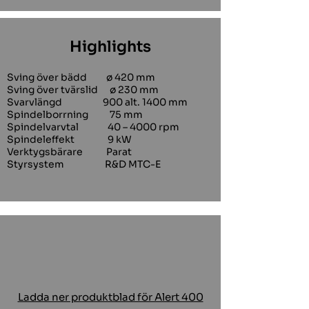
Highlights
Sving över bädd ø 420 mm
Sving över tvärslid ø 230 mm
Svarvlängd 900 alt. 1400 mm
Spindelborrning 75 mm
Spindelvarvtal 40 – 4000 rpm
Spindeleffekt 9 kW
Verktygsbärare Parat
Styrsystem R&D MTC-E
Ladda ner produktblad för Alert 400