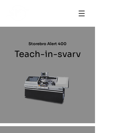
Storebro Alert 400
Teach-in-svarv