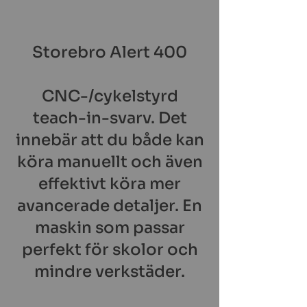
Storebro Alert 400
CNC-/cykelstyrd
teach-in-svarv. Det
innebär att du både kan
köra manuellt och även
effektivt köra mer
avancerade detaljer. En
maskin som passar
perfekt för skolor och
mindre verkstäder.