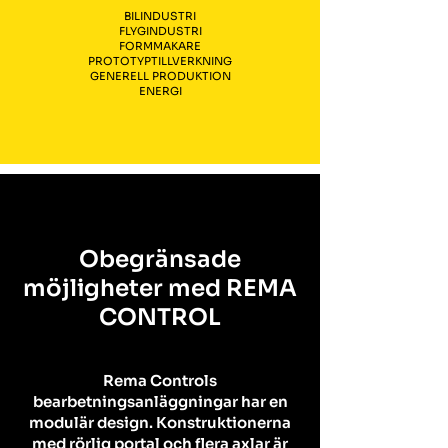
BILINDUSTRI
FLYGINDUSTRI
FORMMAKARE
PROTOTYPTILLVERKNING
GENERELL PRODUKTION
ENERGI
Obegränsade
möjligheter med REMA
CONTROL
Rema Controls
bearbetningsanläggningar har en
modulär design. Konstruktionerna
med rörlig portal och flera axlar är