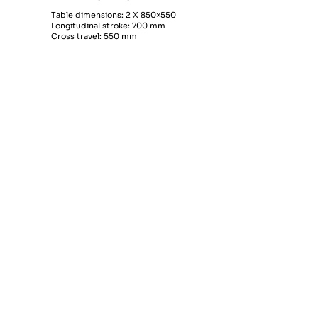
Table dimensions: 2 X 850×550
Longitudinal stroke: 700 mm
Cross travel: 550 mm
Vertical stroke: 600 mm