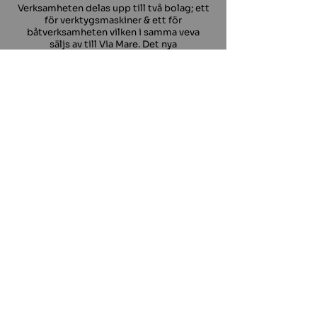
Verksamheten delas upp till två bolag; ett
för verktygsmaskiner & ett för
båtverksamheten vilken i samma veva
säljs av till Via Mare. Det nya
verkstadsmaskinbolaget får namnet
”STOREBRO Machine Tools AB”.
1991
Storebro Machine Tools köps upp av
nuvarande ägare och omlokaliseras till
Varberg där verksamheten fortfarande
bedrivs.
1800-1900
Företaget utvecklades successivt
under sjutton- och artonhundratalet
genom att nya verksamhetsgrenar
lades till. Vid början av 1900 talet
omfattade verksamheten bland