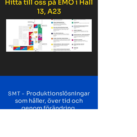
Hitta till oss på EMO i Hall
13, A23
Produktionslösningar
SMT -
som håller, över tid och
genom förändring.