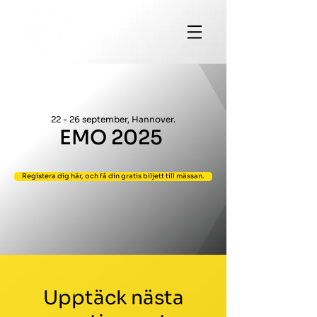
22 -
26 september, Hannover.
EMO 2
025
Registera dig här, och få din gratis biljett till mässan.
Upptäck nästa