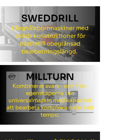
SWEDDRILL
Långhålsborrmaskiner med
solida konstruktioner för
nästintill obegränsad
bearbetningslängd.
MILLTURN
Kombinerar svarv- och fräs-
egenskaperna i en
universalmaskin med kapacitet
att bearbeta komplexa delar i ett
tempo.