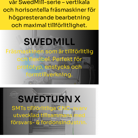
vår SwedMill-serie – vertikala
och horisontella fräsmaskiner för
högpresterande bearbetning
och maximal tillförlitlighet.
SWEDMILL
Träffa vårt team, se maskinerna i
drift och se hur SMT formar
Fräsmaskinen som är tillförlitlig
framtidens produktion.
och flexibel. Perfekt för
prototyp, enstycks och
Välkommen till oss!
formtillverkning.
SWEDTURN X
SMTs tillförlitliga CNC-svarv
utvecklad tillsammans med
försvars- & fordonsindustrin.