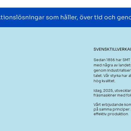
tionslösningar som håller, över tid och gen
​SVENSKTILLVERK
Sedan 1856 har SMT va
med några av landets
genom industrialise
talet. Vår styrka har
hög kvalitet.
Idag, 2025, utveckla
fräsmaskiner med fok
Vårt erbjudande kom
på samma principer: 
effektiv produktion.