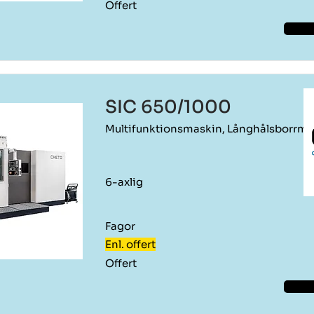
Offert
SIC 650/1000
Multifunktionsmaskin, Långhålsborrma
6-axlig
Fagor
Enl. offert
Offert