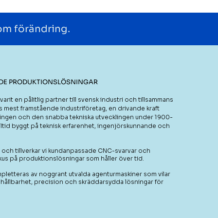
om förändring.
ADE PRODUKTIONSLÖSNINGAR
rit en pålitlig partner till svensk industri och tillsammans
 mest framstående industriföretag, en drivande kraft
ringen och den snabba tekniska utvecklingen under 1900-
 alltid byggt på teknisk erfarenhet, ingenjörskunnande och
r och tillverkar vi kundanpassade CNC-svarvar och
us på produktionslösningar som håller över tid.
pletteras av noggrant utvalda agenturmaskiner som vilar
hållbarhet, precision och skräddarsydda lösningar för